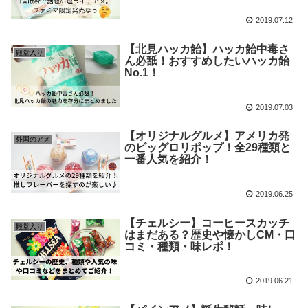
2019.07.12
【北見ハッカ飴】ハッカ飴中毒さ
殿堂入り
ん必舐！おすすめしたいハッカ飴
No.1！
2019.07.03
【オリジナルグルメ】アメリカ発
外国のアメ
のビッグロリポップ！全29種類と
一番人気を紹介！
2019.06.25
【チェルシー】コーヒースカッチ
殿堂入り
はまだある？歴史や懐かしCM・口
コミ・種類・味レポ！
2019.06.21