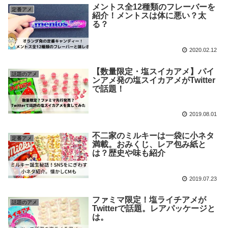
メントス全12種類のフレーバーを
定番アメ
紹介！メントスは体に悪い？太
る？
2020.02.12
【数量限定・塩スイカアメ】パイ
話題のアメ
ンアメ発の塩スイカアメがTwitter
で話題！
2019.08.01
不二家のミルキーは一袋に小ネタ
定番アメ
満載。おみくじ、レア包み紙と
は？歴史や味も紹介
2019.07.23
ファミマ限定！塩ライチアメが
話題のアメ
Twitterで話題。レアパッケージと
は。