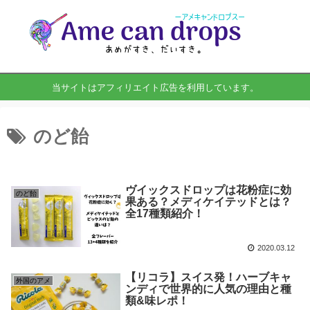
当サイトはアフィリエイト広告を利用しています。
のど飴
ヴイックスドロップは花粉症に効
のど飴
果ある？メディケイテッドとは？
全17種類紹介！
2020.03.12
【リコラ】スイス発！ハーブキャ
外国のアメ
ンディで世界的に人気の理由と種
類&味レポ！