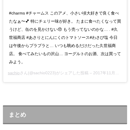
#charms #チャームス このアメ、小さい頃大好きで良く食べ
たなぁ〜💕 特にチェリー味が好き。 たまに食べたくなって買
うけど、缶のを見かけない😞 もう売ってないのかな… . #久
世福商店 #あさりとにんにくのトマトソース#わさび塩 今日
は午後からプラプラと… いつも眺めるだけだった久世福商
店。 食べてみたいもの沢山… ヨーグルトのお酒、次は買って
みよう。
sachio
さん(@sachio0223)がシェアした投稿 –
2017年11月月6日午前1時08分PST
まとめ