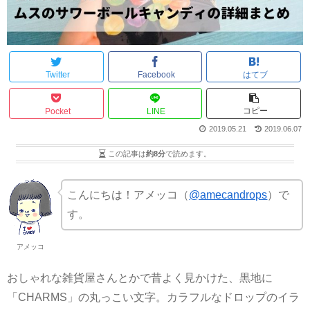
Twitter
Facebook
はてブ
コピー
Pocket
LINE
2019.05.21
2019.06.07
この記事は
約8分
で読めます。
こんにちは！アメッコ（
@amecandrops
）で
す。
アメッコ
おしゃれな雑貨屋さんとかで昔よく見かけた、黒地に
「CHARMS」の丸っこい文字。カラフルなドロップのイラ