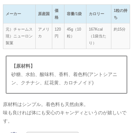
価
1粒の持
メーカー
原産国
容量/1袋
カロリー
格
ち
元）チャームス
アメリ
120
45g（10
167Kcal
約15分
現）ニューロン
カ
円
粒）
（1袋当た
製菓
り）
【原材料】
砂糖、水飴、酸味料、香料、着色料(アントシアニ
ン、クチナシ、紅花黄、カロチノイド)
原材料はシンプル。着色料も天然由来。
味も良ければ体にも安心のキャンディというのが嬉しいで
す。